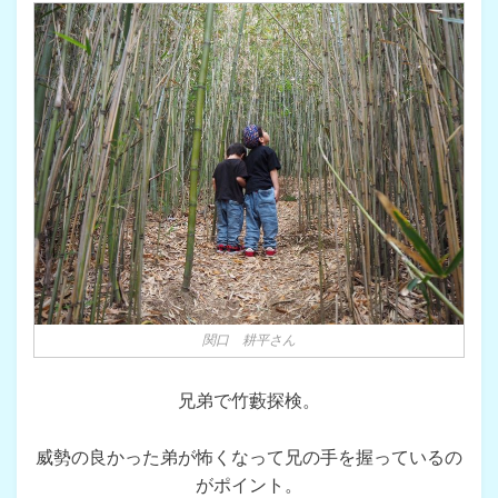
関口 耕平さん
兄弟で竹藪探検。
威勢の良かった弟が怖くなって兄の手を握っているの
がポイント。