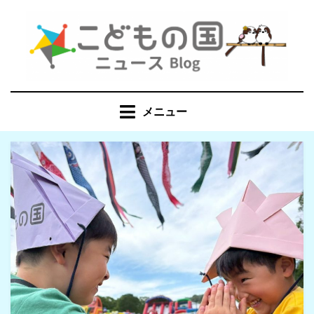
コ
ン
テ
ン
ツ
へ
メニュー
移
動
す
る