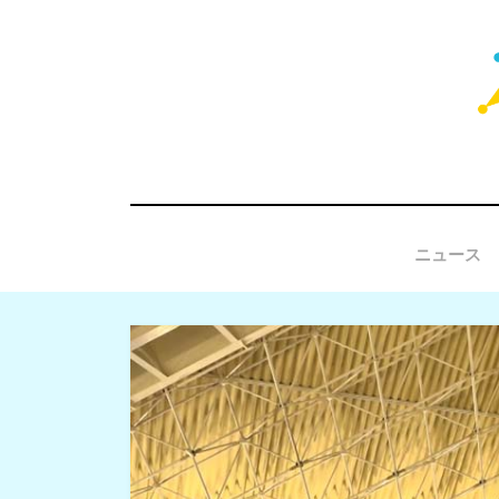
コ
ン
テ
ン
ツ
へ
移
ニュース
動
す
る