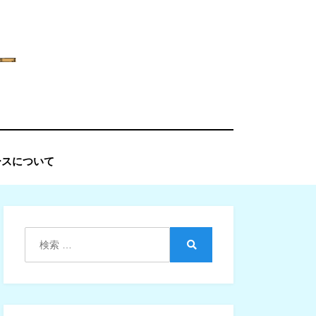
ースについて
検
索:
検
索