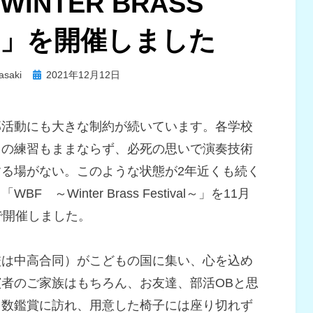
INTER BRASS
L～」を開催しました
投
asaki
2021年12月12日
稿
日:
部活動にも大きな制約が続いています。各学校
ての練習もままならず、必死の思いで演奏技術
る場がない。このような状態が2年近くも続く
～Winter Brass Festival～」を11月
で開催しました。
校は中高合同）がこどもの国に集い、心を込め
者のご家族はもちろん、お友達、部活OBと思
多数鑑賞に訪れ、用意した椅子には座り切れず