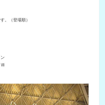
です。（登場順）
ョン
ィⅦ