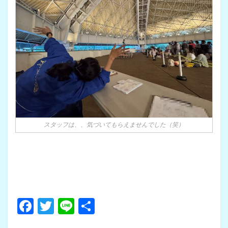
スタッフは、、気づいてもらえませんでした（笑）
F
T
Li
共
a
wi
n
有