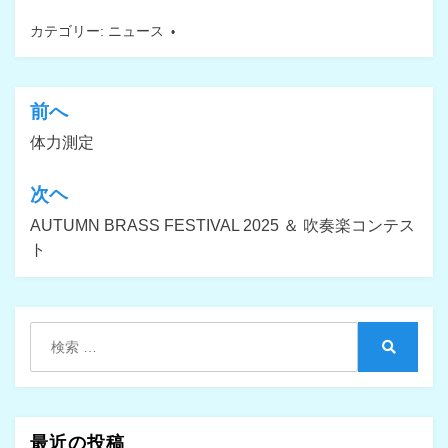
c
tt
e
カテゴリー:
ニュース
e
er
b
o
前へ
投
o
体力測定
稿
k
ナ
次ヘ
ビ
AUTUMN BRASS FESTIVAL 2025 ＆ 吹奏楽コンテス
ゲ
ト
ー
シ
検
ョ
索:
検
ン
索
最近の投稿