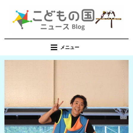
コ
ン
テ
ン
ツ
へ
メニュー
移
動
す
る