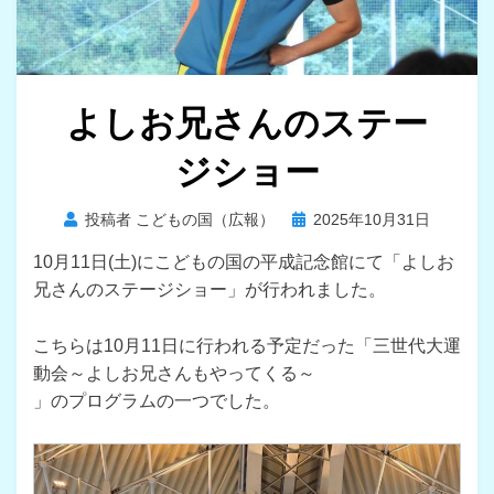
よしお兄さんのステー
ジショー
投
投稿者
こどもの国（広報）
2025年10月31日
稿
10月11日(土)にこどもの国の平成記念館にて「よしお
日:
兄さんのステージショー」が行われました。
こちらは10月11日に行われる予定だった「三世代大運
動会～よしお兄さんもやってくる～
」のプログラムの一つでした。