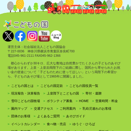
運営主体：社会福祉法人こどもの国協会
〒227-0036 神奈川県横浜市青葉区奈良町700
電話045-961-2111 FAX045-962-1366
都心からわずか30キロ、広大な敷地は自然豊かでたくさんの子どものあそび
場があります。上皇・上皇后両陛下のご結婚に際し、国民から寄せられたお祝
い金の使途について「子どものために使ってほしい」という両陛下の希望か
ら、子どものあそび場として1965年に開園しました。
こどもの国とは
こどもの国定款
こどもの国役員一覧
現況報告・決算報告
上皇陛下とこどもの国
寄付・遺贈
雪印こどもの国牧場
ボランティア募集
HOME
営業時間・料金
園内マップ
交通アクセス
ご利用案内
乳幼児連れのお客様
団体のお客様
よくあるご質問
あそびガイド
イベントカレンダー
食べ物・売店
ゆうぐ・ひろば