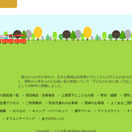
都心からわずか30キロ、広大な敷地は自然豊かでたくさんの子どものあそび
し、国民から寄せられたお祝い金の使途について「子どものために使ってほし
として1965年に開園しました。
の国役員一覧
現況報告・決算報告
上皇陛下とこどもの国
寄付・遺贈
雪印
交通アクセス
ご利用案内
乳幼児連れのお客様
団体のお客様
よくあるご質
物園
のりもの
キャンプ・バーベキュー
屋外プール
アイススケート
テ
オリエンテーリング
あそびのレシピ
Copyright こどもの国 All Rights Reserved.