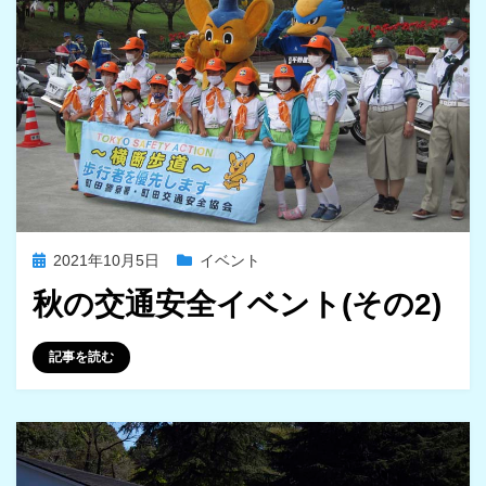
投
2021年10月5日
イベント
稿
秋の交通安全イベント(その2)
日:
投稿者
iwasaki
記事を読む