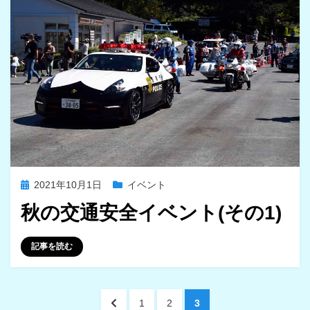
投
2021年10月1日
イベント
稿
秋の交通安全イベント(その1)
日:
投稿者
iwasaki
記事を読む
投
前
ペ
ペ
ペ
1
2
3