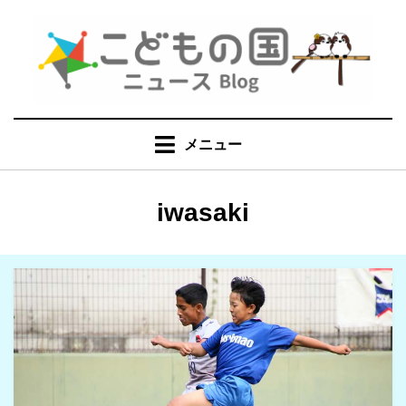
コ
ン
テ
ン
ツ
へ
メニュー
移
動
す
投稿者
:
iwasaki
る