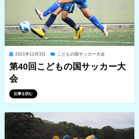
投
2021年12月3日
こどもの国サッカー大会
稿
第40回こどもの国サッカー大
日:
会
投稿者
iwasaki
記事を読む