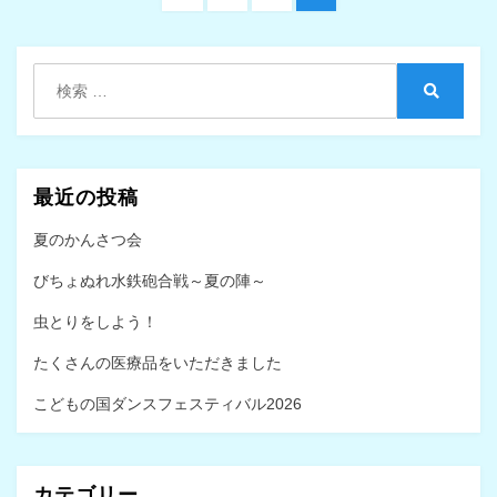
稿
の
ー
ー
ー
ペ
ジ
ジ
ジ
ナ
ー
検
ビ
ジ
索:
検
へ
ゲ
索
ー
シ
最近の投稿
ョ
夏のかんさつ会
ン
びちょぬれ水鉄砲合戦～夏の陣～
虫とりをしよう！
たくさんの医療品をいただきました
こどもの国ダンスフェスティバル2026
カテゴリー