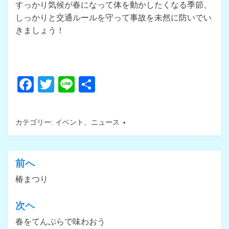
すっかり気候が春になって体を動かしたくなる季節、
しっかりと交通ルールを守って事故を未然に防いでい
きましょう！
F
T
Li
共
a
wi
n
有
c
tt
e
カテゴリー:
イベント
、
ニュース
e
er
b
o
前へ
投
o
椿まつり
稿
k
ナ
次ヘ
ビ
春をてんぷらで味わおう