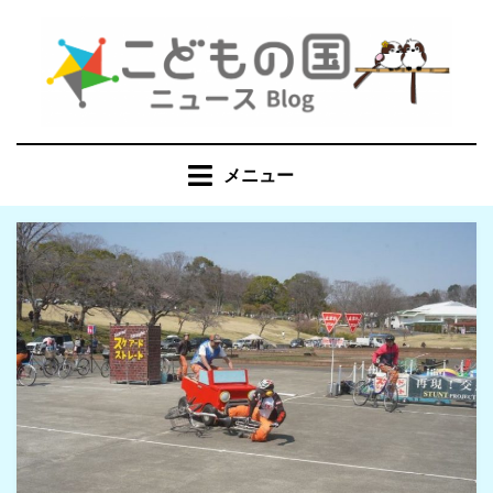
コ
ン
テ
ン
ツ
へ
メニュー
移
動
す
る