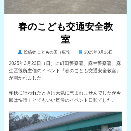
春のこども交通安全教
室
投
投稿者
こどもの国（広報）
2025年3月26日
稿
2025年3月23日（日）に町田警察署、麻生警察署、麻
日:
生区役所主催のイベント『春のこども交通安全教室』
が開かれました。
昨秋に行われたときは天気に恵まれませんでしたが今
回は快晴！とてもいい気候のイベント日和でした。