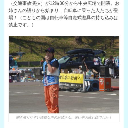
（交通事故演技）が12時30分から中央広場で開演。お
姉さんの語りから始まり、自転車に乗った人たちが登
場！（こどもの国は自転車等自走式遊具の持ち込みは
禁止です。）
聞き取りやすい綺麗な声のお姉さん。暑い中お疲れ様でした！