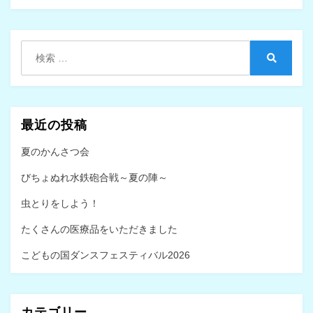
ゲ
ー
シ
検
索:
検
ョ
索
ン
最近の投稿
夏のかんさつ会
びちょぬれ水鉄砲合戦～夏の陣～
虫とりをしよう！
たくさんの医療品をいただきました
こどもの国ダンスフェスティバル2026
カテゴリー